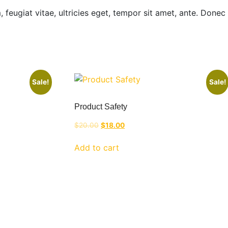
feugiat vitae, ultricies eget, tempor sit amet, ante. Donec
Sale!
Sale!
Product Safety
Original
Current
$
20.00
$
18.00
price
price
was:
is:
Add to cart
$20.00.
$18.00.