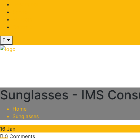
Despre noi
Servicii
Proiecte
Contact
Sunglasses - IMS Con
Home
Sunglasses
16
Jan
0 Comments