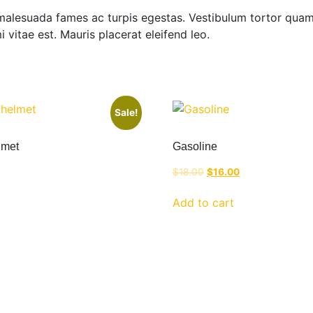
malesuada fames ac turpis egestas. Vestibulum tortor quam, 
 vitae est. Mauris placerat eleifend leo.
Sale!
lmet
Gasoline
Current
Original
Current
$
18.00
$
16.00
price
price
price
is:
was:
is:
Add to cart
.
$18.00.
$18.00.
$16.00.