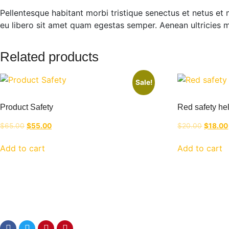
Pellentesque habitant morbi tristique senectus et netus et 
eu libero sit amet quam egestas semper. Aenean ultricies mi
Related products
Sale!
Product Safety
Red safety he
Original
Current
Original
$
65.00
$
55.00
$
20.00
$
18.00
price
price
price
was:
is:
was:
Add to cart
Add to cart
$65.00.
$55.00.
$20.00