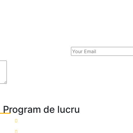
Program de lucru
contact@ims-management.ro
+40 762 544 916