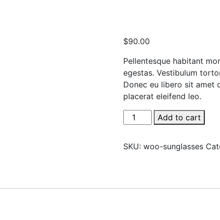
$
90.00
Pellentesque habitant mor
egestas. Vestibulum tortor
Donec eu libero sit amet 
placerat eleifend leo.
Sunglasses
Add to cart
quantity
SKU:
woo-sunglasses
Cat